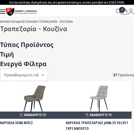
Skip
Για την καλύτερη εξυπηρέτηση σας στο φυσικό κατάστημα, κλείστε ραντεβού στο 22620 24565.
to
content
ΑΡΧΙΚΗ ΣΕΛΙΔΑ
>
ECONOMY
>
ΤΡΑΠΕΖΑΡΙΑ - ΚΟΥΖΙΝΑ
Τραπεζαρία - Κουζίνα
Τύπος Προϊόντος
Τιμή
Ενεργά Φίλτρα
37
Προϊόντα
ΑΝΑΚΑΛΥΨΤΕ ΤΟ
ΑΝΑΚΑΛΥΨΤΕ ΤΟ
ΚΑΡΕΚΛΑ SENA ΜΠΕΖ
ΚΑΡΕΚΛΑ ΤΡΑΠΕΖΑΡΙΑΣ JANA ΣΕ VELVET
ΓΚΡΙ ΑΝΟΙΧΤΟ