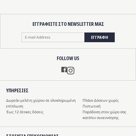
προϊόν
σελίδα
σελίδα
έχει
του
του
πολλαπλές
προϊόντος
προϊόντος
παραλλαγές.
ΕΓΓΡΑΦΕΙΤΕ ΣΤΟ NEWSLETTER ΜΑΣ
Οι
επιλογές
ΕΓΓΡΑΦΗ
μπορούν
να
επιλεγούν
FOLLOW US
στη
Instagram
σελίδα
του
προϊόντος
ΥΠΗΡΕΣIΕΣ
Δωρεάν μελέτη χώρου σε ολοκληρωμένη
Πλάνο Δόσεων χωρίς
επίπλωση
Πιστωτική
Έως 12 άτοκες δόσεις
Παράδοση στον χώρο σας
κατόπιν συνεννόησης