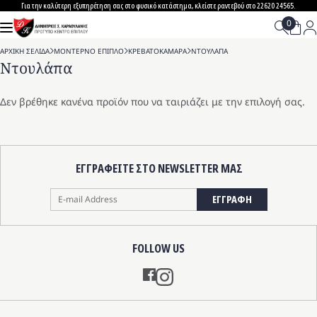
Skip
Για την καλύτερη εξυπηρέτηση σας στο φυσικό κατάστημα, κλείστε ραντεβού στο 22620 24565.
to
content
ΑΡΧΙΚΗ ΣΕΛΙΔΑ
>
ΜΟΝΤΕΡΝΟ ΕΠΙΠΛΟ
>
ΚΡΕΒΑΤΟΚΑΜΑΡΑ
>
ΝΤΟΥΛΑΠΑ
Ντουλάπα
Δεν βρέθηκε κανένα προϊόν που να ταιριάζει με την επιλογή σας.
ΕΓΓΡΑΦΕΙΤΕ ΣΤΟ NEWSLETTER ΜΑΣ
ΕΓΓΡΑΦΗ
FOLLOW US
Instagram