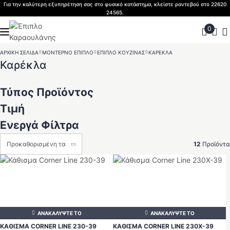
Skip
Για την καλύτερη εξυπηρέτηση σας στο φυσικό κατάστημα, κλείστε ραντεβού στο 22620
24565.
to
content
ΑΡΧΙΚΗ ΣΕΛΙΔΑ
>
ΜΟΝΤΕΡΝΟ ΕΠΙΠΛΟ
>
ΕΠΙΠΛΟ ΚΟΥΖΙΝΑΣ
>
ΚΑΡΕΚΛΑ
Καρέκλα
Τύπος Προϊόντος
Τιμή
Ενεργά Φίλτρα
12
Προϊόντα
ΑΝΑΚΑΛΥΨΤΕ ΤΟ
ΑΝΑΚΑΛΥΨΤΕ ΤΟ
ΚΑΘΙΣΜΑ CORNER LINE 230-39
ΚΑΘΙΣΜΑ CORNER LINE 230Χ-39