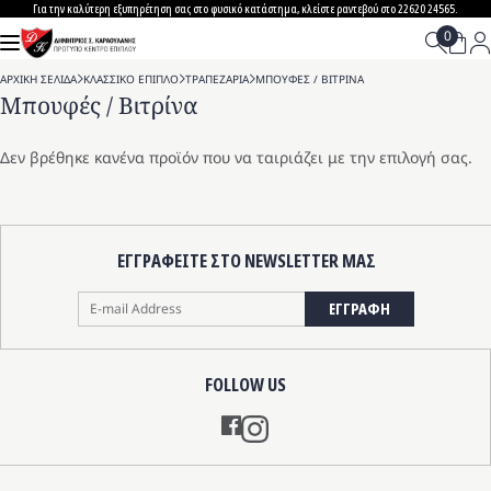
Skip
Για την καλύτερη εξυπηρέτηση σας στο φυσικό κατάστημα, κλείστε ραντεβού στο 22620 24565.
to
content
ΑΡΧΙΚΗ ΣΕΛΙΔΑ
>
ΚΛΑΣΣΙΚΟ ΕΠΙΠΛΟ
>
ΤΡΑΠΕΖΑΡΙΑ
>
ΜΠΟΥΦΕΣ / ΒΙΤΡΙΝΑ
Μπουφές / Βιτρίνα
Δεν βρέθηκε κανένα προϊόν που να ταιριάζει με την επιλογή σας.
ΕΓΓΡΑΦΕΙΤΕ ΣΤΟ NEWSLETTER ΜΑΣ
ΕΓΓΡΑΦΗ
FOLLOW US
Instagram