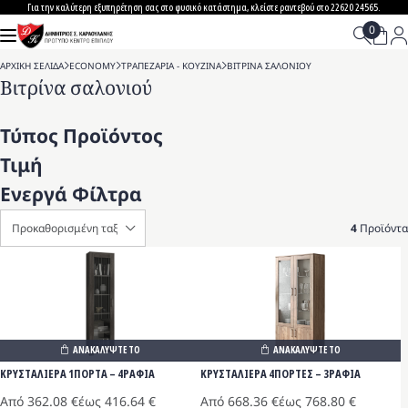
Skip
Για την καλύτερη εξυπηρέτηση σας στο φυσικό κατάστημα, κλείστε ραντεβού στο 22620 24565.
to
content
ΑΡΧΙΚΗ ΣΕΛΙΔΑ
>
ECONOMY
>
ΤΡΑΠΕΖΑΡΙΑ - ΚΟΥΖΙΝΑ
>
ΒΙΤΡΙΝΑ ΣΑΛΟΝΙΟΥ
Βιτρίνα σαλονιού
Τύπος Προϊόντος
Τιμή
Ενεργά Φίλτρα
4
Προϊόντα
ΑΝΑΚΑΛΥΨΤΕ ΤΟ
ΑΝΑΚΑΛΥΨΤΕ ΤΟ
ΚΡΥΣΤΑΛΙΕΡΑ 1ΠΟΡΤΑ – 4ΡΑΦΙΑ
ΚΡΥΣΤΑΛΙΕΡΑ 4ΠΟΡΤΕΣ – 3ΡΑΦΙΑ
Από
362.08
€
έως
416.64
€
Από
668.36
€
έως
768.80
€