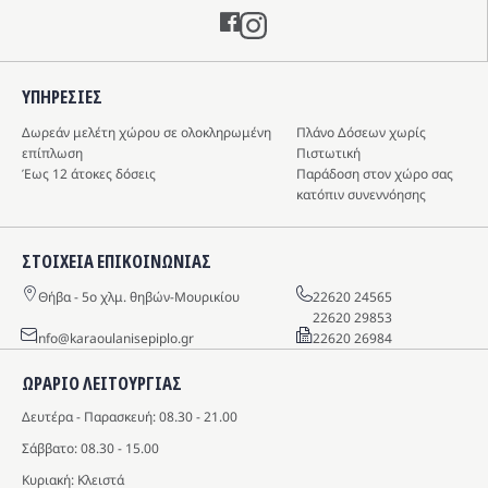
επιλεγούν
επιλεγούν
Instagram
στη
στη
σελίδα
σελίδα
του
του
ΥΠΗΡΕΣIΕΣ
προϊόντος
προϊόντος
Δωρεάν μελέτη χώρου σε ολοκληρωμένη
Πλάνο Δόσεων χωρίς
επίπλωση
Πιστωτική
Έως 12 άτοκες δόσεις
Παράδοση στον χώρο σας
κατόπιν συνεννόησης
ΣΤΟΙΧΕΙΑ ΕΠΙΚΟΙΝΩΝΙΑΣ
Θήβα - 5o χλμ. θηβών-Μουρικίου
22620 24565
22620 29853
info@karaoulanisepiplo.gr
22620 26984
ΩΡΑΡΙΟ ΛΕΙΤΟΥΡΓΙΑΣ
Δευτέρα - Παρασκευή: 08.30 - 21.00
Σάββατο: 08.30 - 15.00
Κυριακή: Κλειστά