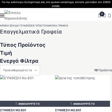
Skip
Για την καλύτερη εξυπηρέτηση σας στο φυσικό κατάστημα, κλείστε ραντεβού στο 22620
24565.
to
content
ΑΡΧΙΚΗ ΣΕΛΙΔΑ
>
ΣΥΝΘΕΣΕΙΣ
>
ΕΠΑΓΓΕΛΜΑΤΙΚΑ ΓΡΑΦΕΙΑ
Επαγγελματικά Γραφεία
Τύπος Προϊόντος
Τιμή
Ενεργά Φίλτρα
10
Προϊόντα
ΑΝΑΚΑΛΥΨΤΕ ΤΟ
ΑΝΑΚΑΛΥΨΤΕ ΤΟ
ΣΥΝΘΕΣΗ ΝΟ.601
ΣΥΝΘΕΣΗ ΝΟ.601