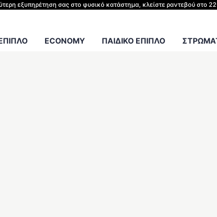
ΗΣ ΚΡΕΒΑΤΙΟΥ
λύτερη εξυπηρέτηση σας στο φυσικό κατάστημα, κλείστε ραντεβού στο 2
Γραφείου
 ΕΠΙΠΛΟ
ECONOMY
ΠΑΙΔΙΚΟ ΕΠΙΠΛΟ
ΣΤΡΩΜΑΤ