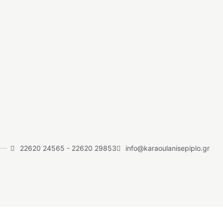
22620 24565
-
22620 29853
info@karaoulanisepiplo.gr