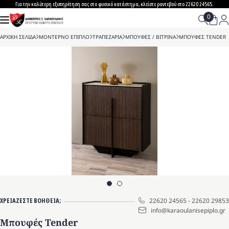
Skip
Για την καλύτερη εξυπηρέτηση σας στο φυσικό κατάστημα, κλείστε ραντεβού στο 22620 24565.
to
content
ΑΡΧΙΚΗ ΣΕΛΙΔΑ
>
ΜΟΝΤΕΡΝΟ ΕΠΙΠΛΟ
>
ΤΡΑΠΕΖΑΡΙΑ
>
ΜΠΟΥΦΕΣ / ΒΙΤΡΙΝΑ
>
ΜΠΟΥΦΕΣ TENDER
ΧΡΕΙΑΖΕΣΤΕ ΒΟΗΘΕΙΑ;
22620 24565
-
22620 29853
info@karaoulanisepiplo.gr
Μπουφές Tender