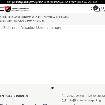
Skip
Για την καλύτερη εξυπηρέτηση σας στο φυσικό κατάστημα, κλείστε ραντεβού στο 22620 24565.
to
content
ΑΡΧΙΚΗ ΣΕΛΙΔΑ
>
ECONOMY
>
ΓΡΑΦΕΙΟ
>
ΓΡΑΦΕΙΑ-ΕΠΕΚΤΑΣΗ
>
ΕΠΕΚΤΑΣΗ ΓΡΑΦΕΙΟΥ 38MM ΑΡΙΣΤΕΡΗ
ΧΡΕΙΑΖΕΣΤΕ ΒΟΗΘΕΙΑ;
22620 24565
-
22620 29853
info@karaoulanisepiplo.gr