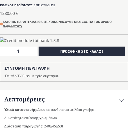
ΚΩΔΙΚΟΣ ΠΡΟΪΟΝΤΟΣ:
EPIPLOTV-BLISS
1280.00
€
ΚΑΤΟΠΙΝ ΠΑΡΑΓΓΕΛΙΑΣ (ΘΑ ΕΠΙΚΟΙΝΩΝΗΣΟΥΜΕ ΜΑΖΙ ΣΑΣ ΓΙΑ ΤΟΝ ΧΡΟΝΟ
ΠΑΡΑΔΟΣΗΣ)
'Επιπλο
ΠΡΟΣΘΗΚΗ ΣΤΟ ΚΑΛΑΘΙ
TV
Bliss
ΣΥΝΤΟΜΗ ΠΕΡΙΓΡΑΦΗ
ποσότητα
Έπιπλο TV Bliss με τρία συρτάρια.
Λεπτομέρειες
Υλικά κατασκευής:
Δρυς σε συνδυασμό με λάκα γκοφρέ.
Δυνατότητα επιλογής χρωμάτων.
Διάσταση παραγωγής:
240χ45χ53Η