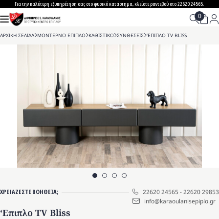
Skip
Για την καλύτερη εξυπηρέτηση σας στο φυσικό κατάστημα, κλείστε ραντεβού στο 22620 24565.
to
content
ΑΡΧΙΚΗ ΣΕΛΙΔΑ
>
ΜΟΝΤΕΡΝΟ ΕΠΙΠΛΟ
>
ΚΑΘΙΣΤΙΚΟ
>
ΣΥΝΘΕΣΕΙΣ
>
‘ΕΠΙΠΛΟ TV BLISS
ΧΡΕΙΑΖΕΣΤΕ ΒΟΗΘΕΙΑ;
22620 24565
-
22620 29853
info@karaoulanisepiplo.gr
‘Επιπλο TV Bliss