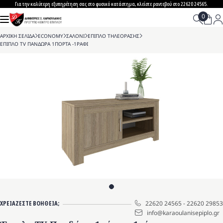
Skip
Για την καλύτερη εξυπηρέτηση σας στο φυσικό κατάστημα, κλείστε ραντεβού στο 22620 24565.
to
content
ΑΡΧΙΚΗ ΣΕΛΙΔΑ
>
ECONOMY
>
ΣΑΛΟΝΙ
>
ΕΠΙΠΛΟ ΤΗΛΕΟΡΑΣΗΣ
>
ΕΠΙΠΛΟ TV ΠΑΝΔΩΡΑ 1ΠΟΡΤΑ -1ΡΑΦΙ
ΧΡΕΙΑΖΕΣΤΕ ΒΟΗΘΕΙΑ;
22620 24565
-
22620 29853
info@karaoulanisepiplo.gr