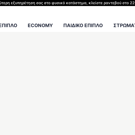
ΗΣ ΚΡΕΒΑΤΙΟΥ
λύτερη εξυπηρέτηση σας στο φυσικό κατάστημα, κλείστε ραντεβού στο 2
Γραφείου
 ΕΠΙΠΛΟ
ECONOMY
ΠΑΙΔΙΚΟ ΕΠΙΠΛΟ
ΣΤΡΩΜΑΤ