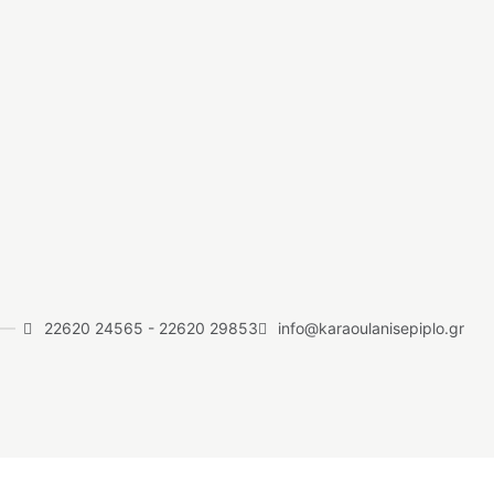
22620 24565
-
22620 29853
info@karaoulanisepiplo.gr