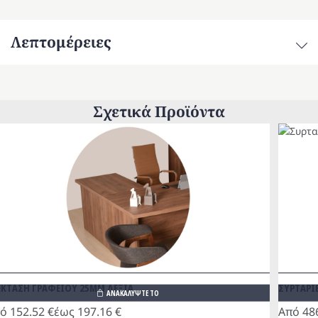
4ράφια
ποσότητα
Λεπτομέρειες
Σχετικά Προϊόντα
ΕΚΤΑΣΗ ΓΡΑΦΕΙΟΥ 25MM ΔΕΞΙΑ
ΣΥΡΤΑΡΙ
ΑΝΑΚΑΛΥΨΤΕ ΤΟ
πό
152.52
€
έως
197.16
€
Από
48