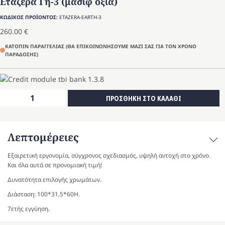
Εταζέρα Γη-3 (μασίφ οξιά)
ΚΩΔΙΚΟΣ ΠΡΟΪΟΝΤΟΣ:
ETAZERA-EARTH-3
260.00
€
ΚΑΤΟΠΙΝ ΠΑΡΑΓΓΕΛΙΑΣ (ΘΑ ΕΠΙΚΟΙΝΩΝΗΣΟΥΜΕ ΜΑΖΙ ΣΑΣ ΓΙΑ ΤΟΝ ΧΡΟΝΟ
ΠΑΡΑΔΟΣΗΣ)
Εταζέρα
ΠΡΟΣΘΗΚΗ ΣΤΟ ΚΑΛΑΘΙ
Γη-3
(μασίφ
οξιά)
Λεπτομέρειες
ποσότητα
Εξαιρετική εργονομία, σύγχρονος σχεδιασμός, υψηλή αντοχή στο χρόνο.
Και όλα αυτά σε προνομιακή τιμή!
Δυνατότητα επιλογής χρωμάτων.
Διάσταση: 100*31,5*60Η.
7ετής εγγύηση.