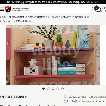
Skip
Για την καλύτερη εξυπηρέτηση σας στο φυσικό κατάστημα, κλείστε ραντεβού στο 22620 24565.
to
content
ΑΡΧΙΚΗ ΣΕΛΙΔΑ
>
ΠΑΙΔΙΚΟ ΕΠΙΠΛΟ
>
ΠΑΙΔΙΚΟ / ΝΕΑΝΙΚΟ ΔΩΜΑΤΙΟ
>
ΒΙΒΛΙΟΘΗΚΗ
>
ΕΤΑΖΕΡΑ ΓΗ-3 (ΜΑΣΙΦ ΟΞΙΑ)
ΧΡΕΙΑΖΕΣΤΕ ΒΟΗΘΕΙΑ;
22620 24565
-
22620 29853
info@karaoulanisepiplo.gr