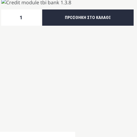
Εταζεράκι
ΠΡΟΣΘΗΚΗ ΣΤΟ ΚΑΛΑΘΙ
Γη-6
(μασίφ
οξιά)
ποσότητα