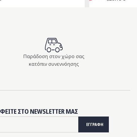
price
τρέχουσα
was:
τιμή
699.00 €.
είναι:
629.10 €.
Παράδοση στον χώρο σας
κατόπιν συνεννόησης
ΑΦΕΙΤΕ ΣΤΟ NEWSLETTER ΜΑΣ
ΕΓΓΡΑΦΗ