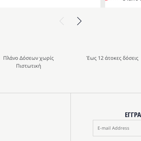
price
τρέχουσα
was:
τιμή
Previous
Next
609.00 €.
είναι:
548.10 €.
Πλάνο Δόσεων χωρίς
Έως 12 άτοκες δόσεις
Πιστωτική
ΕΓΓΡ