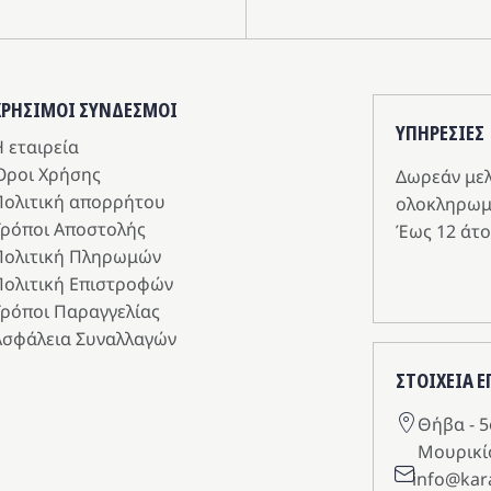
ΧΡΗΣΙΜΟΙ ΣΥΝΔΕΣΜΟΙ
ΥΠΗΡΕΣIΕΣ
 εταιρεία
Όροι Χρήσης
Δωρεάν με
Πολιτική απορρήτου
ολοκληρωμ
Τρόποι Αποστολής
Έως 12 άτο
Πολιτική Πληρωμών
Πολιτική Επιστροφών
Τρόποι Παραγγελίας
Ασφάλεια Συναλλαγών
ΣΤΟΙΧΕΙΑ 
Θήβα - 5
Μουρικί
info@kar