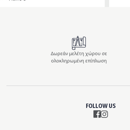
e
χουσα
:
ή
00 €.
ι:
10 €.
Δωρεάν μελέτη χώρου σε
ολοκληρωμένη επίπλωση
FOLLOW US
Instagram