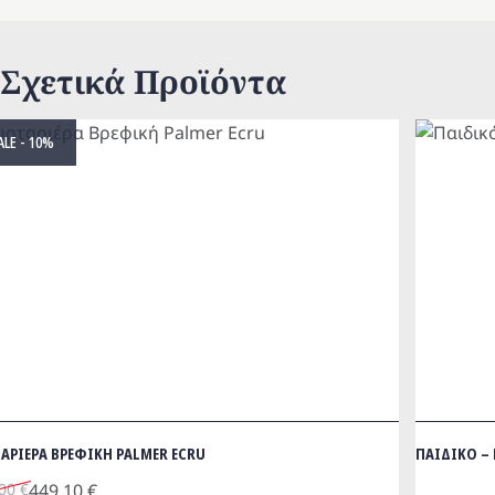
Σχετικά Προϊόντα
ALE - 10%
ΑΡΙΕΡΑ ΒΡΕΦΙΚΗ PALMER ECRU
ΠΑΙΔΙΚΟ –
inal
.00
€
449.10
€