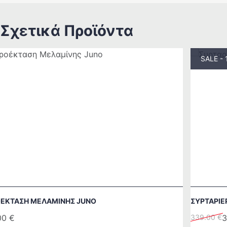
Σχετικά Προϊόντα
SALE -
ΈΚΤΑΣΗ ΜΕΛΑΜΊΝΗΣ JUNO
ΣΥΡΤΑΡΙΈ
Original
Η
00
€
339.00
€
3