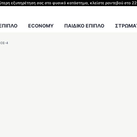
ΗΣ ΚΡΕΒΑΤΙΟΥ
λύτερη εξυπηρέτηση σας στο φυσικό κατάστημα, κλείστε ραντεβού στο 2
Γραφείου
 ΕΠΙΠΛΟ
ECONOMY
ΠΑΙΔΙΚΟ ΕΠΙΠΛΟ
ΣΤΡΩΜΑΤ
ΜΟΣ-4