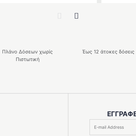
α
price
τρέχουσα
was:
τιμή
Previous
Next
.
599.00 €.
είναι:
539.10 €.
Πλάνο Δόσεων χωρίς
Έως 12 άτοκες δόσεις
Πιστωτική
ΕΓΓΡΑΦΕ