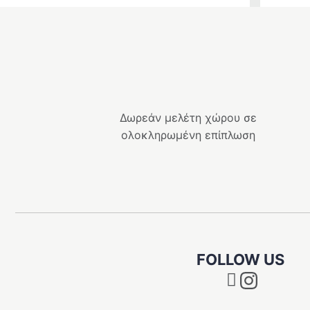
price
τρέχουσ
was:
τιμή
339.00 €
είναι:
305.10 €.
Δωρεάν μελέτη χώρου σε
ολοκληρωμένη επίπλωση
FOLLOW US
Instagram