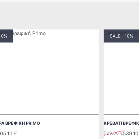
 10%
SALE - 10%
ΡΑ ΒΡΕΦΙΚΉ PRIMO
ΚΡΕΒΆΤΙ ΒΡΕΦΙ
Original
Η
05.10
€
599.00
€
539.1