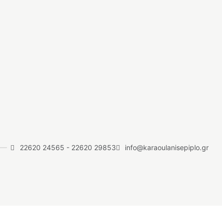
22620 24565
-
22620 29853
info@karaoulanisepiplo.gr