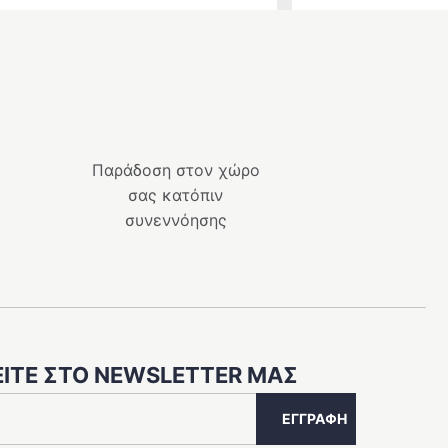
price
τρέχουσα
was:
τιμή
609.00 €.
είναι:
548.10 €.
Παράδοση στον χώρο
σας κατόπιν
συνεννόησης
ΊΤΕ ΣΤΟ NEWSLETTER ΜΑΣ
ΕΓΓΡΑΦΉ