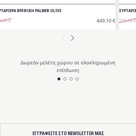
ΡΤΑΡΙΕΡΑ ΒΡΕΦΙΚΗ PALMER OLIVE
ΣΥΡΤΑΡΙ
449.10
€
9.00
€
339.00
€
iginal
Origina
Η
ice
έχουσα
price
τρέχου
Previous
Next
s:
μή
was:
τιμή
9.00 €.
αι:
339.00 
είναι:
9.10 €.
305.10 
Δωρεάν μελέτη χώρου σε ολοκληρωμένη
επίπλωση
ΕΓΓΡΑΦΕΙΤΕ ΣΤΟ NEWSLETTER ΜΑΣ