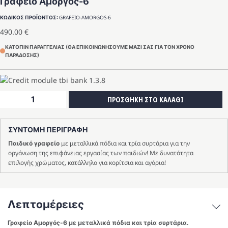
Γραφείο Αμοργός-6
GRAFEIO-AMORGOS-6
ΚΩΔΙΚΟΣ ΠΡΟΪΟΝΤΟΣ:
490.00
€
ΚΑΤΟΠΙΝ ΠΑΡΑΓΓΕΛΙΑΣ (ΘΑ ΕΠΙΚΟΙΝΩΝΗΣΟΥΜΕ ΜΑΖΙ ΣΑΣ ΓΙΑ ΤΟΝ ΧΡΟΝΟ
ΠΑΡΑΔΟΣΗΣ)
Γραφείο
ΠΡΟΣΘΗΚΗ ΣΤΟ ΚΑΛΑΘΙ
Αμοργός-6
ποσότητα
ΣΥΝΤΟΜΗ ΠΕΡΙΓΡΑΦΗ
με μεταλλικά πόδια και τρία συρτάρια για την
Παιδικό γραφείο
οργάνωση της επιφάνειας εργασίας των παιδιών! Με δυνατότητα
επιλογής χρώματος, κατάλληλο για κορίτσια και αγόρια!
Λεπτομέρειες
Γραφείο Αμοργός-6 με μεταλλικά πόδια και τρία συρτάρια.