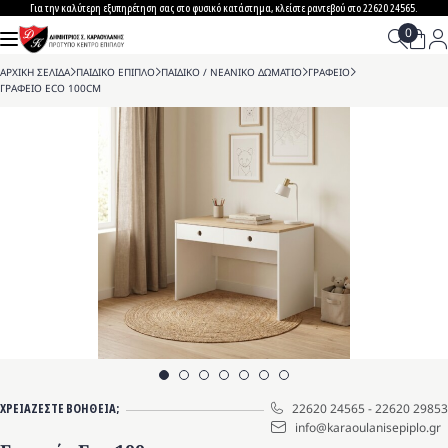
Skip
Για την καλύτερη εξυπηρέτηση σας στο φυσικό κατάστημα, κλείστε ραντεβού στο 22620 24565.
to
content
ΑΡΧΙΚΗ ΣΕΛΙΔΑ
>
ΠΑΙΔΙΚΟ ΕΠΙΠΛΟ
>
ΠΑΙΔΙΚΟ / ΝΕΑΝΙΚΟ ΔΩΜΑΤΙΟ
>
ΓΡΑΦΕΙΟ
>
ΓΡΑΦΕΙΟ ECO 100CM
ΧΡΕΙΑΖΕΣΤΕ ΒΟΗΘΕΙΑ;
22620 24565
-
22620 29853
info@karaoulanisepiplo.gr