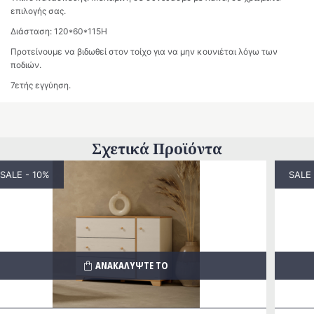
επιλογής σας.
Διάσταση: 120*60*115Η
Προτείνουμε να βιδωθεί στον τοίχο για να μην κουνιέται λόγω των
ποδιών.
7ετής εγγύηση.
Σχετικά Προϊόντα
SALE - 10%
SALE 
ΑΝΑΚΑΛΥΨΤΕ ΤΟ