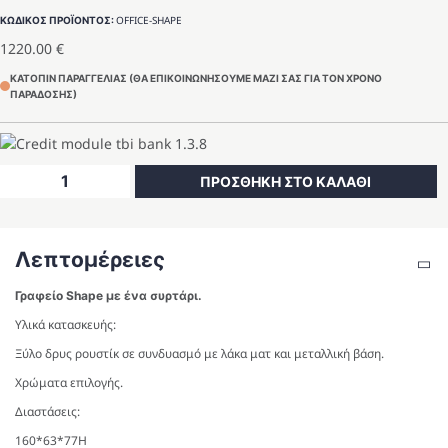
OFFICE-SHAPE
ΚΩΔΙΚΟΣ ΠΡΟΪΟΝΤΟΣ:
1220.00
€
ΚΑΤΟΠΙΝ ΠΑΡΑΓΓΕΛΙΑΣ (ΘΑ ΕΠΙΚΟΙΝΩΝΗΣΟΥΜΕ ΜΑΖΙ ΣΑΣ ΓΙΑ ΤΟΝ ΧΡΟΝΟ
ΠΑΡΑΔΟΣΗΣ)
Γραφείο
ΠΡΟΣΘΗΚΗ ΣΤΟ ΚΑΛΑΘΙ
Shape
ποσότητα
Λεπτομέρειες
Γραφείο Shape με ένα συρτάρι.
Υλικά κατασκευής:
Ξύλο δρυς ρουστίκ σε συνδυασμό με λάκα ματ και μεταλλική βάση.
Χρώματα επιλογής.
Διαστάσεις:
160*63*77Η