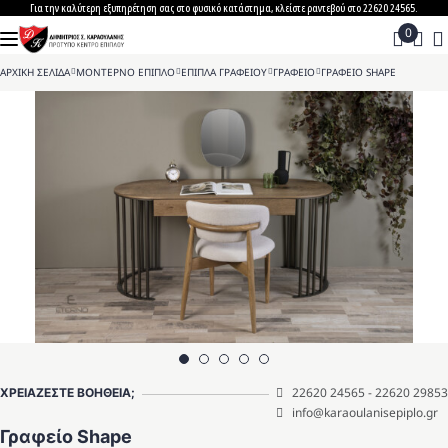
Skip
Για την καλύτερη εξυπηρέτηση σας στο φυσικό κατάστημα, κλείστε ραντεβού στο 22620 24565.
to
content
ΑΡΧΙΚΗ ΣΕΛΙΔΑ
>
ΜΟΝΤΕΡΝΟ ΕΠΙΠΛΟ
>
ΕΠΙΠΛΑ ΓΡΑΦΕΙΟΥ
>
ΓΡΑΦΕΙΟ
>
ΓΡΑΦΕΙΟ SHAPE
22620 24565
-
22620 29853
ΧΡΕΙΑΖΕΣΤΕ ΒΟΗΘΕΙΑ;
info@karaoulanisepiplo.gr
Γραφείο Shape