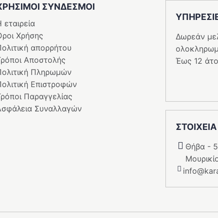
ΧΡΗΣΙΜΟΙ ΣΥΝΔΕΣΜΟΙ
ΥΠΗΡΕΣI
 εταιρεία
Όροι Χρήσης
Δωρεάν με
Πολιτική απορρήτου
ολοκληρωμ
Τρόποι Αποστολής
Έως 12 άτο
Πολιτική Πληρωμών
Πολιτική Επιστροφών
Τρόποι Παραγγελίας
Ασφάλεια Συναλλαγών
ΣΤΟΙΧΕΙΑ
Θήβα - 
Μουρικί
info@kara