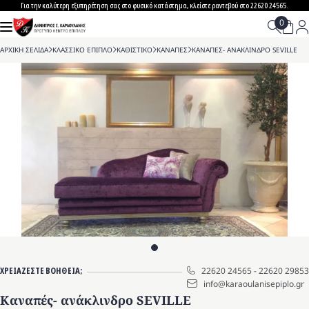
Skip
Για την καλύτερη εξυπηρέτηση σας στο φυσικό κατάστημα, κλείστε ραντεβού στο 22620 24565.
to
content
ΑΡΧΙΚΗ ΣΕΛΙΔΑ
>
ΚΛΑΣΣΙΚΟ ΕΠΙΠΛΟ
>
ΚΑΘΙΣΤΙΚΟ
>
ΚΑΝΑΠΕΣ
>
ΚΑΝΑΠΕΣ- ΑΝΑΚΛΙΝΔΡΟ SEVILLE
ΧΡΕΙΑΖΕΣΤΕ ΒΟΗΘΕΙΑ;
22620 24565
-
22620 29853
info@karaoulanisepiplo.gr
Καναπές- ανάκλινδρο SEVILLE