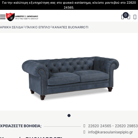
Skip
Για την καλύτερη εξυπηρέτηση σας στο φυσικό κατάστημα, κλείστε ραντεβού στο 22620
24565.
to
content
ΑΡΧΙΚΗ ΣΕΛΙΔΑ
>
ΙΤΑΛΙΚΟ ΕΠΙΠΛΟ
>
ΚΑΝΑΠΕΣ BUONARROTI
ΧΡΕΙΑΖΕΣΤΕ ΒΟΗΘΕΙΑ;
22620 24565
-
22620 29853
info@karaoulanisepiplo.gr