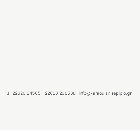
22620 24565
-
22620 29853
info@karaoulanisepiplo.gr