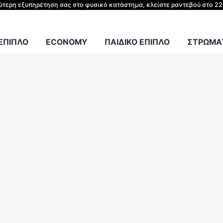
ΗΣ ΚΡΕΒΑΤΙΟΥ
λύτερη εξυπηρέτηση σας στο φυσικό κατάστημα, κλείστε ραντεβού στο 2
Γραφείου
 ΕΠΙΠΛΟ
ECONOMY
ΠΑΙΔΙΚΟ ΕΠΙΠΛΟ
ΣΤΡΩΜΑΤ