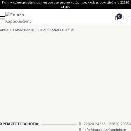
Skip
Για την καλύτερη εξυπηρέτηση σας στο φυσικό κατάστημα, κλείστε ραντεβού στο 22620
24565.
to
content
ΑΡΧΙΚΉ ΣΕΛΊΔΑ
>
ΙΤΑΛΙΚΟ ΕΠΙΠΛΟ
>
ΚΑΝΑΠΈΣ GIADA
ΧΡΕΙΑΖΕΣΤΕ ΒΟΗΘΕΙΑ;
22620 24565
-
22620 29853
info@karaoulanisepiplo.gr