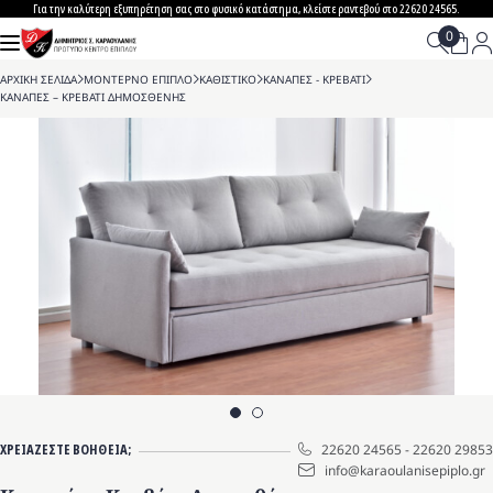
Skip
Για την καλύτερη εξυπηρέτηση σας στο φυσικό κατάστημα, κλείστε ραντεβού στο 22620 24565.
to
content
ΑΡΧΙΚΗ ΣΕΛΙΔΑ
>
ΜΟΝΤΕΡΝΟ ΕΠΙΠΛΟ
>
ΚΑΘΙΣΤΙΚΟ
>
ΚΑΝΑΠΕΣ - ΚΡΕΒΑΤΙ
>
ΚΑΝΑΠΕΣ – ΚΡΕΒΑΤΙ ΔΗΜΟΣΘΕΝΗΣ
ΧΡΕΙΑΖΕΣΤΕ ΒΟΗΘΕΙΑ;
22620 24565
-
22620 29853
info@karaoulanisepiplo.gr