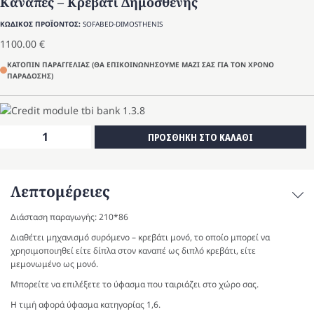
Καναπές – Κρεβάτι Δημοσθένης
ΚΩΔΙΚΟΣ ΠΡΟΪΟΝΤΟΣ:
SOFABED-DIMOSTHENIS
1100.00
€
ΚΑΤΟΠΙΝ ΠΑΡΑΓΓΕΛΙΑΣ (ΘΑ ΕΠΙΚΟΙΝΩΝΗΣΟΥΜΕ ΜΑΖΙ ΣΑΣ ΓΙΑ ΤΟΝ ΧΡΟΝΟ
ΠΑΡΑΔΟΣΗΣ)
Καναπές
ΠΡΟΣΘΗΚΗ ΣΤΟ ΚΑΛΑΘΙ
-
Κρεβάτι
Δημοσθένης
Λεπτομέρειες
ποσότητα
Διάσταση παραγωγής: 210*86
Διαθέτει μηχανισμό συρόμενο – κρεβάτι μονό, το οποίο μπορεί να
χρησιμοποιηθεί είτε δίπλα στον καναπέ ως διπλό κρεβάτι, είτε
μεμονωμένο ως μονό.
Μπορείτε να επιλέξετε το ύφασμα που ταιριάζει στο χώρο σας.
Η τιμή αφορά ύφασμα κατηγορίας 1,6.