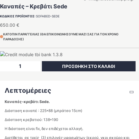
Καναπές – Κρεβάτι Sede
ΚΩΔΙΚΟΣ ΠΡΟΪΟΝΤΟΣ:
SOFABED-SEDE
650.00
€
ΚΑΤΟΠΙΝ ΠΑΡΑΓΓΕΛΙΑΣ (ΘΑ ΕΠΙΚΟΙΝΩΝΗΣΟΥΜΕ ΜΑΖΙ ΣΑΣ ΓΙΑ ΤΟΝ ΧΡΟΝΟ
ΠΑΡΑΔΟΣΗΣ)
Καναπές
ΠΡΟΣΘΗΚΗ ΣΤΟ ΚΑΛΑΘΙ
-
Κρεβάτι
Sede
Λεπτομέρειες
ποσότητα
Καναπές-κρεβάτι Sede.
Διάσταση καναπέ : 225*88 (μπράτσο 15cm)
Διάσταση κρεβατιού: 138*190
Η διάσταση είναι fix, δεν επιδέχεται αλλαγή.
Διατίθεται σε τρείς (3) επιλογές υφασμάτων (εκρού, γκρι σκούρο και