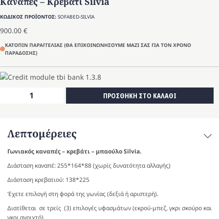
Καναπές – Κρεβάτι Silvia
ΚΩΔΙΚΟΣ ΠΡΟΪΟΝΤΟΣ:
SOFABED-SILVIA
900.00
€
ΚΑΤΟΠΙΝ ΠΑΡΑΓΓΕΛΙΑΣ (ΘΑ ΕΠΙΚΟΙΝΩΝΗΣΟΥΜΕ ΜΑΖΙ ΣΑΣ ΓΙΑ ΤΟΝ ΧΡΟΝΟ
ΠΑΡΑΔΟΣΗΣ)
Καναπές
ΠΡΟΣΘΗΚΗ ΣΤΟ ΚΑΛΑΘΙ
-
Κρεβάτι
Silvia
Λεπτομέρειες
ποσότητα
Γωνιακός καναπές – κρεβάτι – μπαούλο Silvia.
Διάσταση καναπέ: 255*164*88 (χωρίς δυνατότητα αλλαγής)
Διάσταση κρεβατιού: 138*225
Έχετε επιλογή στη φορά της γωνίας (δεξιά ή αριστερή).
Διατίθεται σε τρείς (3) επιλογές υφασμάτων (εκρού-μπεζ, γκρι σκούρο και
γκρι ανοιχτό).