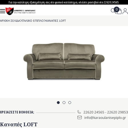
Skip
Για την καλύτερη εξυπηρέτηση σας στο φυσικό κατάστημα, κλείστε ραντεβού στο 22620 24565.
to
content
ΑΡΧΙΚΗ ΣΕΛΙΔΑ
>
ΙΤΑΛΙΚΟ ΕΠΙΠΛΟ
>
ΚΑΝΑΠΕΣ LOFT
ΧΡΕΙΑΖΕΣΤΕ ΒΟΗΘΕΙΑ;
22620 24565
-
22620 29853
info@karaoulanisepiplo.gr
Καναπές LOFT