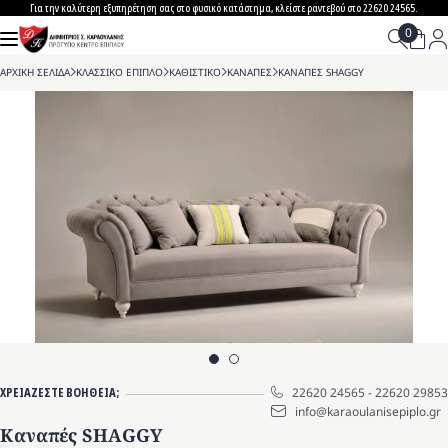
Skip
Για την καλύτερη εξυπηρέτηση σας στο φυσικό κατάστημα, κλείστε ραντεβού στο 22620 24565.
to
content
ΑΡΧΙΚΗ ΣΕΛΙΔΑ
>
ΚΛΑΣΣΙΚΟ ΕΠΙΠΛΟ
>
ΚΑΘΙΣΤΙΚΟ
>
ΚΑΝΑΠΕΣ
>
ΚΑΝΑΠΕΣ SHAGGY
ΧΡΕΙΑΖΕΣΤΕ ΒΟΗΘΕΙΑ;
22620 24565
-
22620 29853
info@karaoulanisepiplo.gr
Καναπές SHAGGY