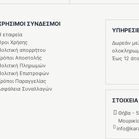
ΧΡΗΣΙΜΟΙ ΣΥΝΔΕΣΜΟΙ
ΥΠΗΡΕΣI
 εταιρεία
Όροι Χρήσης
Δωρεάν με
Πολιτική απορρήτου
ολοκληρωμ
Τρόποι Αποστολής
Έως 12 άτο
Πολιτική Πληρωμών
Πολιτική Επιστροφών
Τρόποι Παραγγελίας
Ασφάλεια Συναλλαγών
ΣΤΟΙΧΕΙΑ
Θήβα - 
Μουρικί
info@kara