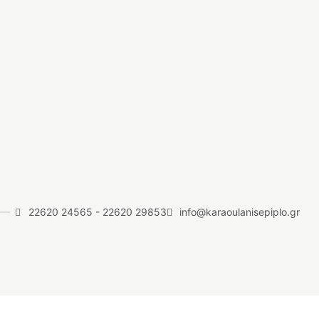
22620 24565
-
22620 29853
info@karaoulanisepiplo.gr