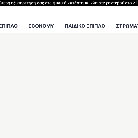
ΗΣ ΚΡΕΒΑΤΙΟΥ
λύτερη εξυπηρέτηση σας στο φυσικό κατάστημα, κλείστε ραντεβού στο 2
Γραφείου
 ΕΠΙΠΛΟ
ECONOMY
ΠΑΙΔΙΚΟ ΕΠΙΠΛΟ
ΣΤΡΩΜΑΤ