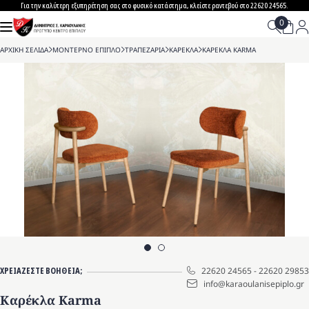
Skip
Για την καλύτερη εξυπηρέτηση σας στο φυσικό κατάστημα, κλείστε ραντεβού στο 22620 24565.
to
content
ΑΡΧΙΚΗ ΣΕΛΙΔΑ
>
ΜΟΝΤΕΡΝΟ ΕΠΙΠΛΟ
>
ΤΡΑΠΕΖΑΡΙΑ
>
ΚΑΡΕΚΛΑ
>
ΚΑΡΕΚΛΑ KARMA
ΧΡΕΙΑΖΕΣΤΕ ΒΟΗΘΕΙΑ;
22620 24565
-
22620 29853
info@karaoulanisepiplo.gr
Καρέκλα Karma