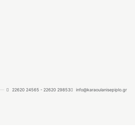
22620 24565
-
22620 29853
info@karaoulanisepiplo.gr