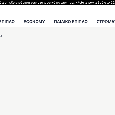
ΗΣ ΚΡΕΒΑΤΙΟΥ
λύτερη εξυπηρέτηση σας στο φυσικό κατάστημα, κλείστε ραντεβού στο 2
Γραφείου
 ΕΠΙΠΛΟ
ECONOMY
ΠΑΙΔΙΚΟ ΕΠΙΠΛΟ
ΣΤΡΩΜΑΤ
44