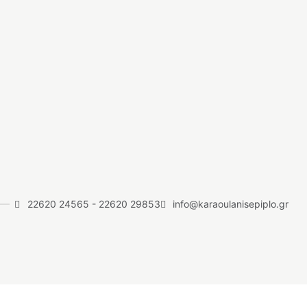
22620 24565
-
22620 29853
info@karaoulanisepiplo.gr