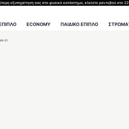
ΗΣ ΚΡΕΒΑΤΙΟΥ
λύτερη εξυπηρέτηση σας στο φυσικό κατάστημα, κλείστε ραντεβού στο 2
Γραφείου
 ΕΠΙΠΛΟ
ECONOMY
ΠΑΙΔΙΚΟ ΕΠΙΠΛΟ
ΣΤΡΩΜΑΤ
44-01