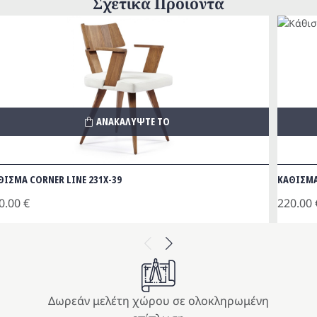
Σχετικά Προϊόντα
ΑΝΑΚΑΛΥΨΤΕ ΤΟ
ΘΙΣΜΑ CORNER LINE 231Χ-39
ΚΑΘΙΣΜΑ
0.00
€
220.00
Previous
Next
Δωρεάν μελέτη χώρου σε ολοκληρωμένη