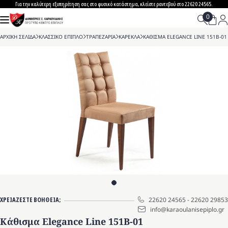
Skip
Για την καλύτερη εξυπηρέτηση σας στο φυσικό κατάστημα, κλείστε ραντεβού στο 22620 24565.
to
content
ΑΡΧΙΚΗ ΣΕΛΙΔΑ
>
ΚΛΑΣΣΙΚΟ ΕΠΙΠΛΟ
>
ΤΡΑΠΕΖΑΡΙΑ
>
ΚΑΡΕΚΛΑ
>
ΚΑΘΙΣΜΑ ELEGANCE LINE 151B-01
ΧΡΕΙΑΖΕΣΤΕ ΒΟΗΘΕΙΑ;
22620 24565
-
22620 29853
info@karaoulanisepiplo.gr
Κάθισμα Elegance Line 151B-01