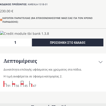
ΚΩΔΙΚΟΣ ΠΡΟΪΟΝΤΟΣ:
KAREKLA-151B-01
230.00
€
ΚΑΤΟΠΙΝ ΠΑΡΑΓΓΕΛΙΑΣ (ΘΑ ΕΠΙΚΟΙΝΩΝΗΣΟΥΜΕ ΜΑΖΙ ΣΑΣ ΓΙΑ ΤΟΝ ΧΡΟΝΟ
ΠΑΡΑΔΟΣΗΣ)
Κάθισμα
ΠΡΟΣΘΗΚΗ ΣΤΟ ΚΑΛΑΘΙ
Elegance
Line
151B-
Λεπτομέρειες
01
ποσότητα
Δυνατότητα επιλογής υφάσματος και χρώματος στα πόδια.
Η τιμή αναφέρεται σε ύφασμα κατηγορίας 2.
91
56
45
47