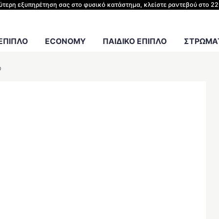
λύτερη εξυπηρέτηση σας στο φυσικό κατάστημα, κλείστε ραντεβού στο 2
Γραφείου
ΣΤΡΩΜΑΤΑ
 ΕΠΙΠΛΟ
ECONOMY
ΠΑΙΔΙΚΟ ΕΠΙΠΛΟ
ΣΤΡΩΜΑΤ
0