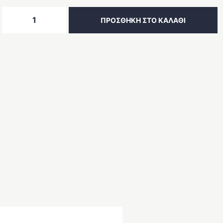
Κάθισμα
ΠΡΟΣΘΗΚΗ ΣΤΟ ΚΑΛΑΘΙ
Loft
Line
256-
50
ποσότητα