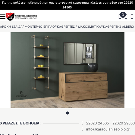
Skip
Για την καλύτερη εξυπηρέτηση σας στο φυσικό κατάστημα, κλείστε ραντεβού στο 22620
24565.
to
content
ΑΡΧΙΚΗ ΣΕΛΙΔΑ
>
ΜΟΝΤΕΡΝΟ ΕΠΙΠΛΟ
>
ΚΑΘΡΕΠΤΕΣ / ΔΙΑΚΟΣΜΗΤΙΚΑ
>
ΚΑΘΡΕΠΤΗΣ ALBERO
ΧΡΕΙΑΖΕΣΤΕ ΒΟΗΘΕΙΑ;
22620 24565
-
22620 29853
info@karaoulanisepiplo.gr