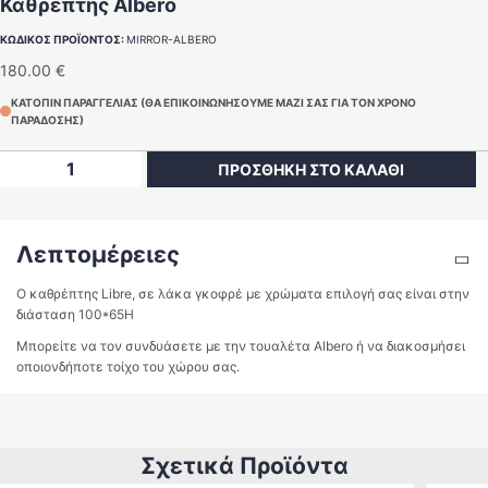
Καθρέπτης Albero
ΚΩΔΙΚΟΣ ΠΡΟΪΟΝΤΟΣ:
MIRROR-ALBERO
180.00
€
ΚΑΤΟΠΙΝ ΠΑΡΑΓΓΕΛΙΑΣ (ΘΑ ΕΠΙΚΟΙΝΩΝΗΣΟΥΜΕ ΜΑΖΙ ΣΑΣ ΓΙΑ ΤΟΝ ΧΡΟΝΟ
ΠΑΡΑΔΟΣΗΣ)
Καθρέπτης
ΠΡΟΣΘΗΚΗ ΣΤΟ ΚΑΛΑΘΙ
Albero
ποσότητα
Λεπτομέρειες
Ο καθρέπτης Libre, σε λάκα γκοφρέ με χρώματα επιλογή σας είναι στην
διάσταση 100*65Η
Μπορείτε να τον συνδυάσετε με την τουαλέτα Albero ή να διακοσμήσει
οποιονδήποτε τοίχο του χώρου σας.
Σχετικά Προϊόντα