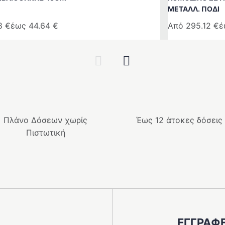
ΜΕΤΑΛΛ. ΠΌΔΙ
28
€
έως
44.64
€
Από
295.12
€
έ
Αυτό
το
Previous
Next
προϊόν
έχει
ές
πολλαπλές
ές.
παραλλαγές.
Οι
Πλάνο Δόσεων χωρίς
Έως 12 άτοκες δόσεις
επιλογές
Πιστωτική
μπορούν
να
ν
επιλεγούν
στη
σελίδα
του
ς
προϊόντος
ΕΓΓΡΑΦΕ