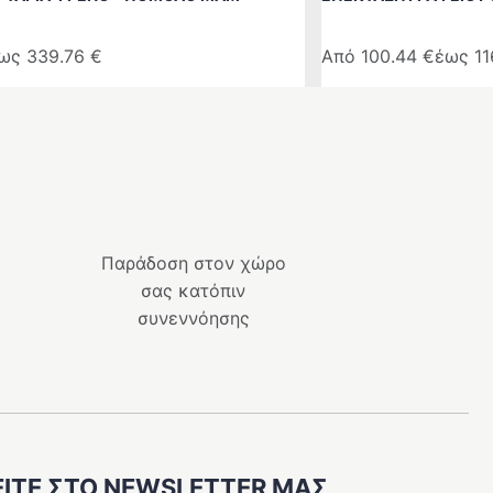
ως
339.76
€
Από
100.44
€
έως
1
Αυτό
το
προϊόν
έχει
πολλαπλές
παραλλαγές.
Οι
Παράδοση στον χώρο
επιλογές
σας κατόπιν
μπορούν
συνεννόησης
να
επιλεγούν
στη
σελίδα
του
προϊόντος
ΊΤΕ ΣΤΟ NEWSLETTER ΜΑΣ