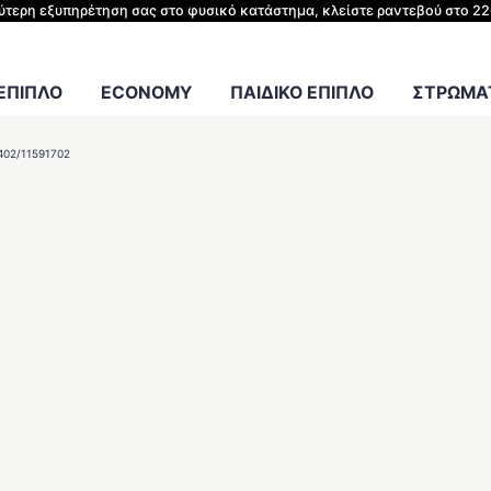
ΗΣ ΚΡΕΒΑΤΙΟΥ
λύτερη εξυπηρέτηση σας στο φυσικό κατάστημα, κλείστε ραντεβού στο 2
Γραφείου
 ΕΠΙΠΛΟ
ECONOMY
ΠΑΙΔΙΚΟ ΕΠΙΠΛΟ
ΣΤΡΩΜΑΤ
402/11591702