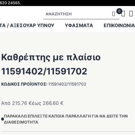
2620 24565.
Αναζήτηση
Α / ΑΞΕΣΟΥΑΡ ΥΠΝΟΥ
ΥΦΑΣΜΑΤΑ
ΕΠΙΚΟΙΝΩΝΊΑ
Καθρέπτης με πλαίσιο
11591402/11591702
ΚΩΔΙΚΌΣ ΠΡΟΪΌΝΤΟΣ:
11591402/11591702
Από
215.76
€
έως
266.60
€
ΠΑΡΑΚΑΛΏ ΕΠΙΛΈΞΤΕ ΚΆΠΟΙΑ ΠΑΡΑΛΛΑΓΉ ΓΙΑ ΝΑ ΔΕΊΤΕ ΤΗΝ
ΔΙΑΘΕΣΙΜΌΤΗΤΑ