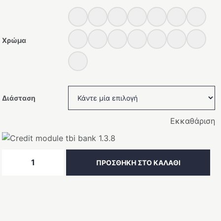
Χρώμα
Διάσταση
Εκκαθάριση
Καθρέπτης
ΠΡΟΣΘΉΚΗ ΣΤΟ ΚΑΛΆΘΙ
με
πλαίσιο
11591402/11591702
ποσότητα