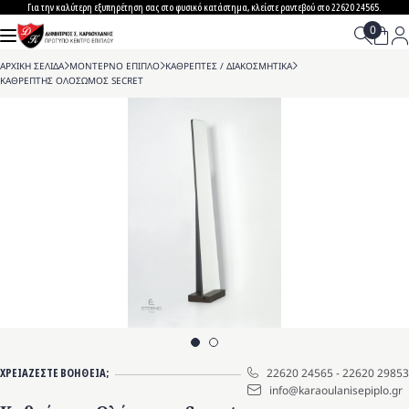
Skip
Για την καλύτερη εξυπηρέτηση σας στο φυσικό κατάστημα, κλείστε ραντεβού στο 22620 24565.
to
content
ΑΡΧΙΚΗ ΣΕΛΙΔΑ
>
ΜΟΝΤΕΡΝΟ ΕΠΙΠΛΟ
>
ΚΑΘΡΕΠΤΕΣ / ΔΙΑΚΟΣΜΗΤΙΚΑ
>
ΚΑΘΡΕΠΤΗΣ ΟΛΟΣΩΜΟΣ SECRET
ΧΡΕΙΑΖΕΣΤΕ ΒΟΗΘΕΙΑ;
22620 24565
-
22620 29853
info@karaoulanisepiplo.gr