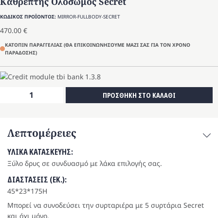
Καθρέπτης Ολόσωμος Secret
ΚΩΔΙΚΟΣ ΠΡΟΪΟΝΤΟΣ:
MIRROR-FULLBODY-SECRET
470.00
€
ΚΑΤΟΠΙΝ ΠΑΡΑΓΓΕΛΙΑΣ (ΘΑ ΕΠΙΚΟΙΝΩΝΗΣΟΥΜΕ ΜΑΖΙ ΣΑΣ ΓΙΑ ΤΟΝ ΧΡΟΝΟ
ΠΑΡΑΔΟΣΗΣ)
Καθρέπτης
ΠΡΟΣΘΗΚΗ ΣΤΟ ΚΑΛΑΘΙ
Ολόσωμος
Secret
ποσότητα
Λεπτομέρειες
ΥΛΙΚΑ ΚΑΤΑΣΚΕΥΗΣ:
Ξύλο δρυς σε συνδυασμό με λάκα επιλογής σας.
ΔΙΑΣΤΑΣΕΙΣ (ΕΚ.):
45*23*175Η
Μπορεί να συνοδεύσει την συρταριέρα με 5 συρτάρια Secret
και όχι μόνο.