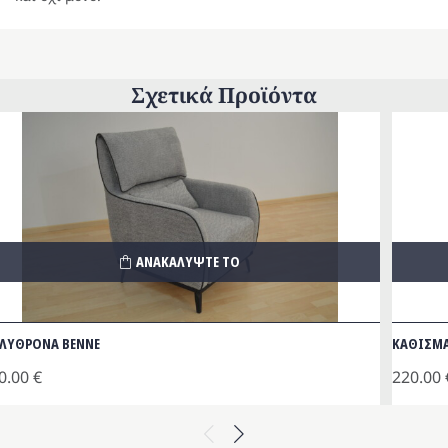
Σχετικά Προϊόντα
ΑΝΑΚΑΛΥΨΤΕ ΤΟ
ΛΥΘΡΟΝΑ BENNE
ΚΑΘΙΣΜΑ
0.00
€
220.00
Previous
Next