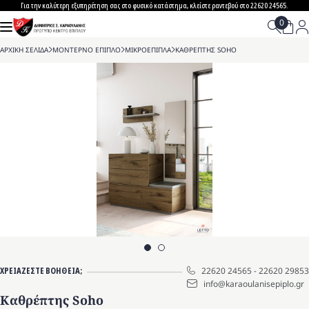
Skip
Για την καλύτερη εξυπηρέτηση σας στο φυσικό κατάστημα, κλείστε ραντεβού στο 22620 24565.
to
content
ΑΡΧΙΚΗ ΣΕΛΙΔΑ
>
ΜΟΝΤΕΡΝΟ ΕΠΙΠΛΟ
>
ΜΙΚΡΟΕΠΙΠΛΑ
>
ΚΑΘΡΕΠΤΗΣ SOHO
ΧΡΕΙΑΖΕΣΤΕ ΒΟΗΘΕΙΑ;
22620 24565
-
22620 29853
info@karaoulanisepiplo.gr
Καθρέπτης Soho