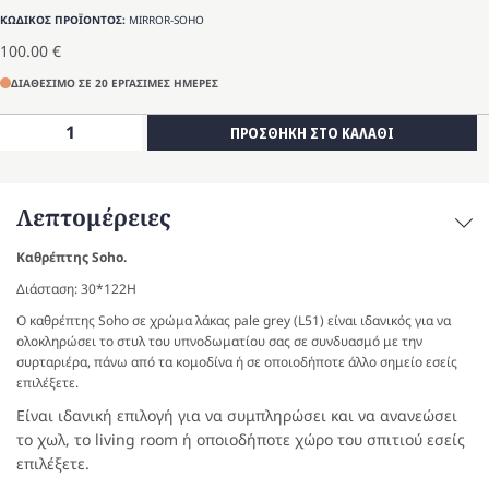
ΚΩΔΙΚΟΣ ΠΡΟΪΟΝΤΟΣ:
MIRROR-SOHO
100.00
€
ΔΙΑΘΕΣΙΜΟ ΣΕ 20 ΕΡΓΑΣΙΜΕΣ ΗΜΕΡΕΣ
Καθρέπτης
ΠΡΟΣΘΗΚΗ ΣΤΟ ΚΑΛΑΘΙ
Soho
ποσότητα
Λεπτομέρειες
Καθρέπτης Soho.
Διάσταση: 30*122Η
Ο καθρέπτης Soho σε χρώμα λάκας pale grey (L51) είναι ιδανικός για να
ολοκληρώσει το στυλ του υπνοδωματίου σας σε συνδυασμό με την
συρταριέρα, πάνω από τα κομοδίνα ή σε οποιοδήποτε άλλο σημείο εσείς
επιλέξετε.
Είναι ιδανική επιλογή για να συμπληρώσει και να ανανεώσει
το χωλ, το living room ή οποιοδήποτε χώρο του σπιτιού εσείς
επιλέξετε.