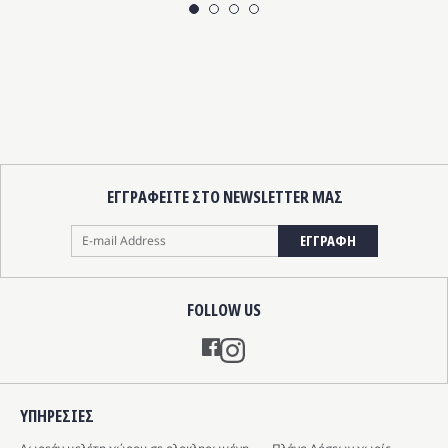
ορούν
μπορούν
να
ιλεγούν
επιλεγο
η
στη
λίδα
σελίδα
υ
του
οϊόντος
προϊόντ
ΕΓΓΡΑΦΕΙΤΕ ΣΤΟ NEWSLETTER ΜΑΣ
ΕΓΓΡΑΦΗ
FOLLOW US
Instagram
ΥΠΗΡΕΣIΕΣ