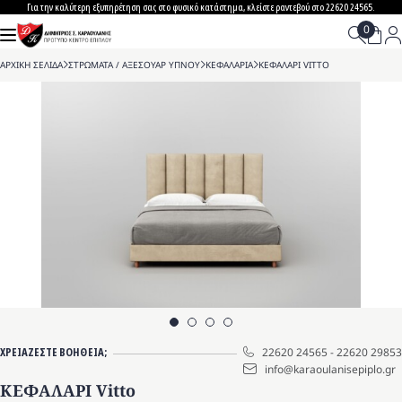
Skip
Για την καλύτερη εξυπηρέτηση σας στο φυσικό κατάστημα, κλείστε ραντεβού στο 22620 24565.
to
content
ΑΡΧΙΚΗ ΣΕΛΙΔΑ
>
ΣΤΡΩΜΑΤΑ / ΑΞΕΣΟΥΑΡ ΥΠΝΟΥ
>
ΚΕΦΑΛΑΡΙΑ
>
ΚΕΦΑΛΑΡΙ VITTO
ΧΡΕΙΑΖΕΣΤΕ ΒΟΗΘΕΙΑ;
22620 24565
-
22620 29853
info@karaoulanisepiplo.gr
ΚΕΦΑΛΑΡΙ Vitto