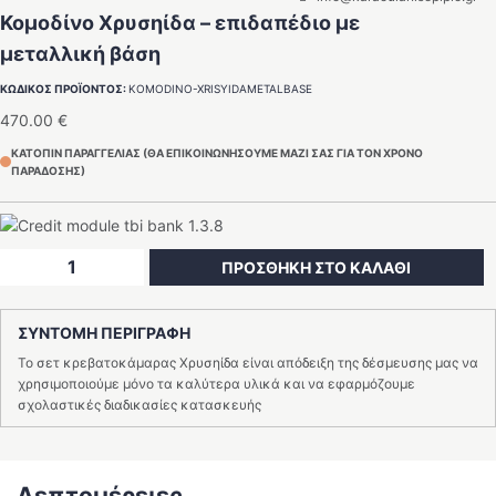
Κομοδίνο Χρυσηίδα – επιδαπέδιο με
μεταλλική βάση
ΚΩΔΙΚΟΣ ΠΡΟΪΟΝΤΟΣ:
KOMODINO-XRISYIDAMETALBASE
470.00
€
ΚΑΤΟΠΙΝ ΠΑΡΑΓΓΕΛΙΑΣ (ΘΑ ΕΠΙΚΟΙΝΩΝΗΣΟΥΜΕ ΜΑΖΙ ΣΑΣ ΓΙΑ ΤΟΝ ΧΡΟΝΟ
ΠΑΡΑΔΟΣΗΣ)
Κομοδίνο
ΠΡΟΣΘΗΚΗ ΣΤΟ ΚΑΛΑΘΙ
Χρυσηίδα
–
ΣΥΝΤΟΜΗ ΠΕΡΙΓΡΑΦΗ
επιδαπέδιο
με
Το σετ κρεβατοκάμαρας Χρυσηίδα είναι απόδειξη της δέσμευσης μας να
μεταλλική
χρησιμοποιούμε μόνο τα καλύτερα υλικά και να εφαρμόζουμε
σχολαστικές διαδικασίες κατασκευής
βάση
ποσότητα
Λεπτομέρειες