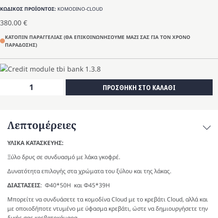
ΚΩΔΙΚΟΣ ΠΡΟΪΟΝΤΟΣ:
KOMODINO-CLOUD
380.00
€
ΚΑΤΟΠΙΝ ΠΑΡΑΓΓΕΛΙΑΣ (ΘΑ ΕΠΙΚΟΙΝΩΝΗΣΟΥΜΕ ΜΑΖΙ ΣΑΣ ΓΙΑ ΤΟΝ ΧΡΟΝΟ
ΠΑΡΑΔΟΣΗΣ)
Κομοδίνο
ΠΡΟΣΘΗΚΗ ΣΤΟ ΚΑΛΑΘΙ
Cloud
ποσότητα
Λεπτομέρειες
ΥΛΙΚΑ ΚΑΤΑΣΚΕΥΗΣ:
Ξύλο δρυς σε συνδυασμό με λάκα γκοφρέ.
Δυνατότητα επιλογής στα χρώματα του ξύλου και της λάκας.
ΔΙΑΣΤΑΣΕΙΣ
: Φ40*50Η και Φ45*39Η
Μπορείτε να συνδυάσετε τα κομοδίνα Cloud με το κρεβάτι Cloud, αλλά και
με οποιοδήποτε ντυμένο με ύφασμα κρεβάτι, ώστε να δημιουργήσετε την
δικής σας κρεβατοκάμαρα.