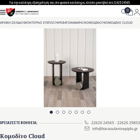
Skip
Για την καλύτερη εξυπηρέτηση σας στο φυσικό κατάστημα, κλείστε ραντεβού στο 22620 24565.
to
content
ΑΡΧΙΚΗ ΣΕΛΙΔΑ
>
ΜΟΝΤΕΡΝΟ ΕΠΙΠΛΟ
>
ΚΡΕΒΑΤΟΚΑΜΑΡΑ
>
ΚΟΜΟΔΙΝΟ
>
ΚΟΜΟΔΙΝΟ CLOUD
ΧΡΕΙΑΖΕΣΤΕ ΒΟΗΘΕΙΑ;
22620 24565
-
22620 29853
info@karaoulanisepiplo.gr
Κομοδίνο Cloud