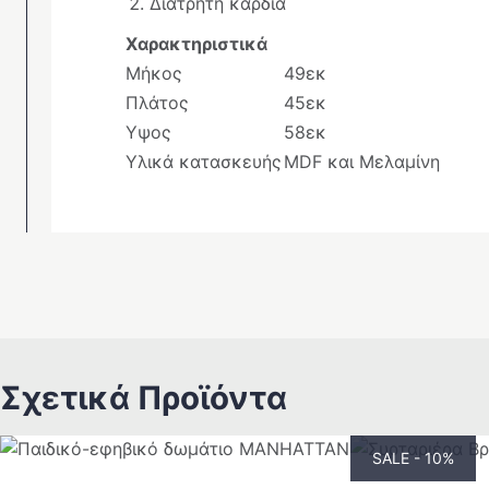
Διάτρητη καρδιά
Χαρακτηριστικά
Μήκος
49εκ
Πλάτος
45εκ
Υψος
58εκ
Υλικά κατασκευής
MDF και Μελαμίνη
Σχετικά Προϊόντα
SALE - 10%