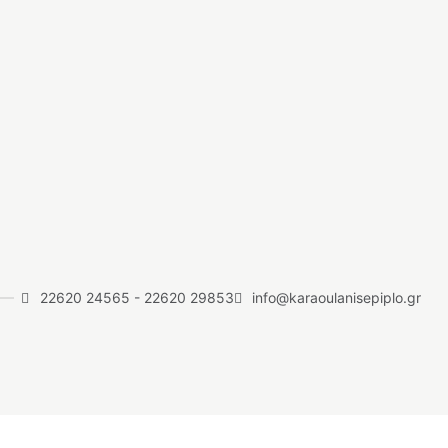
22620 24565
-
22620 29853
info@karaoulanisepiplo.gr