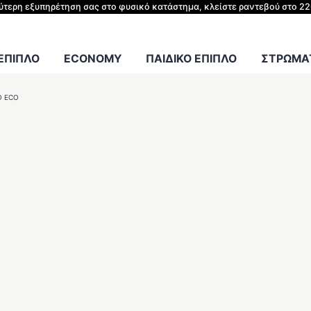
ΗΣ ΚΡΕΒΑΤΙΟΥ
λύτερη εξυπηρέτηση σας στο φυσικό κατάστημα, κλείστε ραντεβού στο 2
Γραφείου
 ΕΠΙΠΛΟ
ECONOMY
ΠΑΙΔΙΚΟ ΕΠΙΠΛΟ
ΣΤΡΩΜΑΤ
 ECO