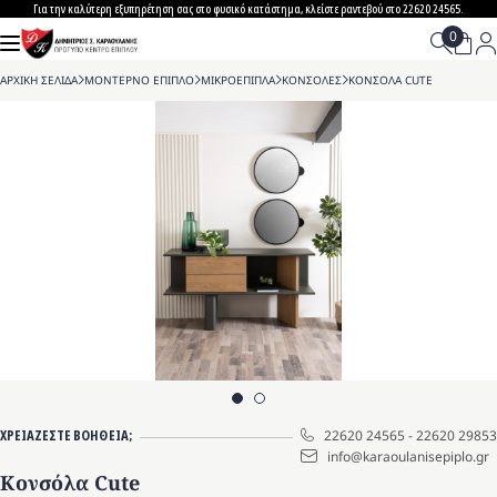
Skip
Για την καλύτερη εξυπηρέτηση σας στο φυσικό κατάστημα, κλείστε ραντεβού στο 22620 24565.
to
content
ΑΡΧΙΚΗ ΣΕΛΙΔΑ
>
ΜΟΝΤΕΡΝΟ ΕΠΙΠΛΟ
>
ΜΙΚΡΟΕΠΙΠΛΑ
>
ΚΟΝΣΟΛΕΣ
>
ΚΟΝΣΟΛΑ CUTE
ΧΡΕΙΑΖΕΣΤΕ ΒΟΗΘΕΙΑ;
22620 24565
-
22620 29853
info@karaoulanisepiplo.gr
Κονσόλα Cute