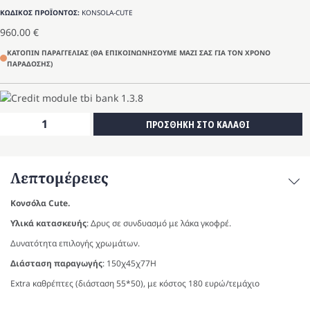
ΚΩΔΙΚΟΣ ΠΡΟΪΟΝΤΟΣ:
KONSOLA-CUTE
960.00
€
ΚΑΤΟΠΙΝ ΠΑΡΑΓΓΕΛΙΑΣ (ΘΑ ΕΠΙΚΟΙΝΩΝΗΣΟΥΜΕ ΜΑΖΙ ΣΑΣ ΓΙΑ ΤΟΝ ΧΡΟΝΟ
ΠΑΡΑΔΟΣΗΣ)
Κονσόλα
ΠΡΟΣΘΗΚΗ ΣΤΟ ΚΑΛΑΘΙ
Cute
ποσότητα
Λεπτομέρειες
Κονσόλα Cute.
Υλικά κατασκευής
: Δρυς σε συνδυασμό με λάκα γκοφρέ.
Δυνατότητα επιλογής χρωμάτων.
Διάσταση παραγωγής
: 150χ45χ77Η
Extra καθρέπτες (διάσταση 55*50), με κόστος 180 ευρώ/τεμάχιο