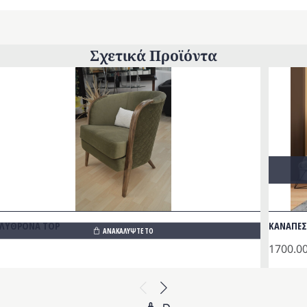
Σχετικά Προϊόντα
ΛΥΘΡΟΝΑ TOP
ΚΑΝΑΠΕΣ
ΑΝΑΚΑΛΥΨΤΕ ΤΟ
1700.0
Previous
Next