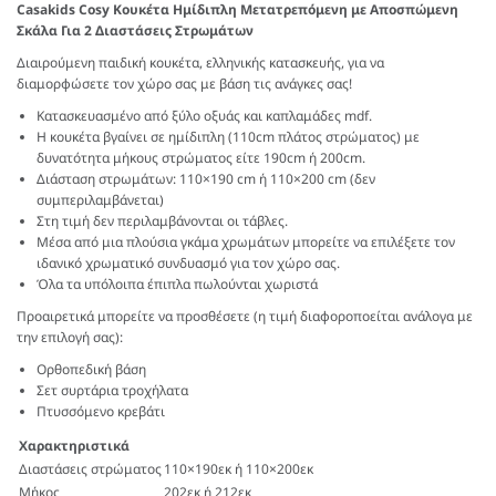
Casakids Cosy Κουκέτα Ημίδιπλη Μετατρεπόμενη με Αποσπώμενη
Σκάλα Για 2 Διαστάσεις Στρωμάτων
Διαιρούμενη παιδική κουκέτα, ελληνικής κατασκευής, για να
διαμορφώσετε τον χώρο σας με βάση τις ανάγκες σας!
Κατασκευασμένο από ξύλο οξυάς και καπλαμάδες mdf.
Η κουκέτα βγαίνει σε ημίδιπλη (110cm πλάτος στρώματος) με
δυνατότητα μήκους στρώματος είτε 190cm ή 200cm.
Διάσταση στρωμάτων: 110×190 cm ή 110×200 cm (δεν
συμπεριλαμβάνεται)
Στη τιμή δεν περιλαμβάνονται οι τάβλες.
Μέσα από μια πλούσια γκάμα χρωμάτων μπορείτε να επιλέξετε τον
ιδανικό χρωματικό συνδυασμό για τον χώρο σας.
Όλα τα υπόλοιπα έπιπλα πωλούνται χωριστά
Προαιρετικά μπορείτε να προσθέσετε (η τιμή διαφοροποείται ανάλογα με
την επιλογή σας):
Ορθοπεδική βάση
Σετ συρτάρια τροχήλατα
Πτυσσόμενο κρεβάτι
Χαρακτηριστικά
Διαστάσεις στρώματος
110×190εκ ή 110×200εκ
Μήκος
202εκ ή 212εκ