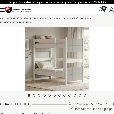
Skip
Για την καλύτερη εξυπηρέτηση σας στο φυσικό κατάστημα, κλείστε ραντεβού στο 22620 24565.
to
content
ΑΡΧΙΚΗ ΣΕΛΙΔΑ
>
ΠΑΙΔΙΚΟ ΕΠΙΠΛΟ
>
ΠΑΙΔΙΚΟ / ΝΕΑΝΙΚΟ ΔΩΜΑΤΙΟ
>
ΚΟΥΚΕΤΑ
>
ΚΟΥΚΕΤΑ COZY ΗΜΙΔΙΠΛΗ
ΧΡΕΙΑΖΕΣΤΕ ΒΟΗΘΕΙΑ;
22620 24565
-
22620 29853
info@karaoulanisepiplo.gr