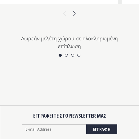
ice
έχουσα
Previous
Next
s:
μή
9.00 €.
αι:
9.10 €.
Δωρεάν μελέτη χώρου σε ολοκληρωμένη
επίπλωση
ΕΓΓΡΑΦΕΙΤΕ ΣΤΟ NEWSLETTER ΜΑΣ
ΕΓΓΡΑΦΗ