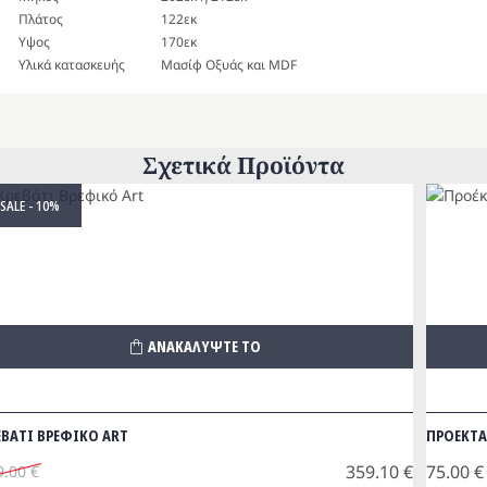
Πλάτος
122εκ
Υψος
170εκ
Υλικά κατασκευής
Μασίφ Οξυάς και MDF
Σχετικά Προϊόντα
SALE - 10%
ΑΝΑΚΑΛΥΨΤΕ ΤΟ
ΕΒΑΤΙ ΒΡΕΦΙΚΟ ART
ΠΡΟΕΚΤΑ
359.10
€
75.00
€
9.00
€
iginal