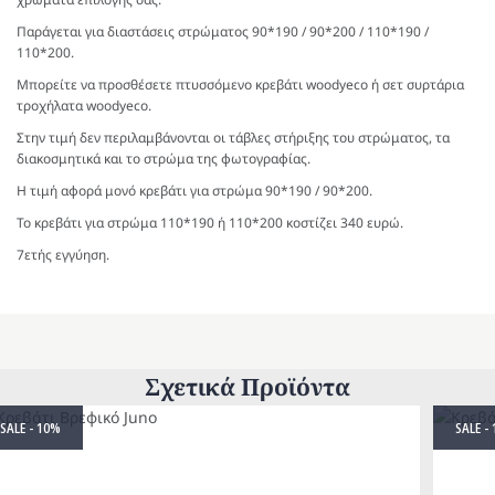
Παράγεται για διαστάσεις στρώματος 90*190 / 90*200 / 110*190 /
110*200.
Μπορείτε να προσθέσετε πτυσσόμενο κρεβάτι woodyeco ή σετ συρτάρια
τροχήλατα woodyeco.
Στην τιμή δεν περιλαμβάνονται οι τάβλες στήριξης του στρώματος, τα
διακοσμητικά και το στρώμα της φωτογραφίας.
Η τιμή αφορά μονό κρεβάτι για στρώμα 90*190 / 90*200.
Το κρεβάτι για στρώμα 110*190 ή 110*200 κοστίζει 340 ευρώ.
7ετής εγγύηση.
Σχετικά Προϊόντα
SALE - 10%
SALE -