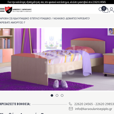
Skip
Για την καλύτερη εξυπηρέτηση σας στο φυσικό κατάστημα, κλείστε ραντεβού στο 22620 24565.
to
content
ΑΡΧΙΚΗ ΣΕΛΙΔΑ
>
ΠΑΙΔΙΚΟ ΕΠΙΠΛΟ
>
ΠΑΙΔΙΚΟ / ΝΕΑΝΙΚΟ ΔΩΜΑΤΙΟ
>
ΚΡΕΒΑΤΙ
>
ΚΡΕΒΑΤΙ ΑΜΟΡΓΟΣ-7
ΧΡΕΙΑΖΕΣΤΕ ΒΟΗΘΕΙΑ;
22620 24565
-
22620 29853
info@karaoulanisepiplo.gr