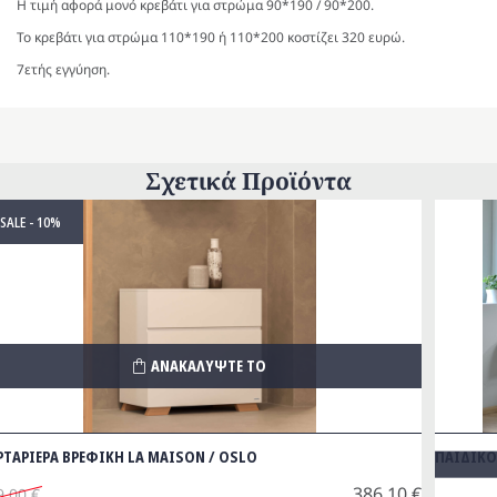
Η τιμή αφορά μονό κρεβάτι για στρώμα 90*190 / 90*200.
Το κρεβάτι για στρώμα 110*190 ή 110*200 κοστίζει 320 ευρώ.
7ετής εγγύηση.
Σχετικά Προϊόντα
SALE - 10%
ΑΝΑΚΑΛΥΨΤΕ ΤΟ
ΡΤΑΡΙΕΡΑ ΒΡΕΦΙΚΗ LA MAISON / OSLO
ΠΑΙΔΙΚ
386.10
€
9.00
€