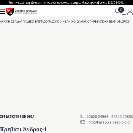
Skip
Για την καλύτερη εξυπηρέτηση σας στο φυσικό κατάστημα, κλείστε ραντεβού στο 22620 24565.
to
content
ΑΡΧΙΚΗ ΣΕΛΙΔΑ
>
ΠΑΙΔΙΚΟ ΕΠΙΠΛΟ
>
ΠΑΙΔΙΚΟ / ΝΕΑΝΙΚΟ ΔΩΜΑΤΙΟ
>
ΚΡΕΒΑΤΙ
>
ΚΡΕΒΑΤΙ ΑΝΔΡΟΣ-1
ΧΡΕΙΑΖΕΣΤΕ ΒΟΗΘΕΙΑ;
22620 24565
-
22620 29853
info@karaoulanisepiplo.gr
Κρεβάτι Άνδρος-1