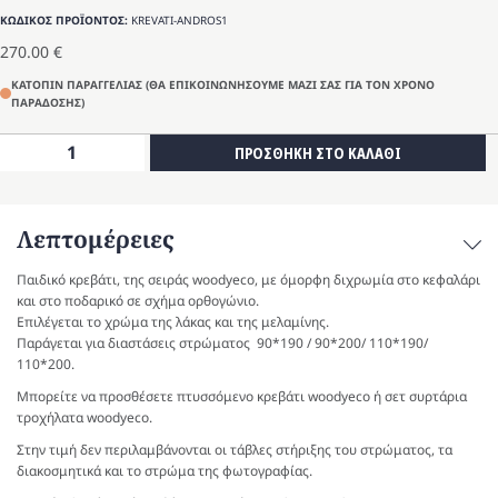
ΚΩΔΙΚΟΣ ΠΡΟΪΟΝΤΟΣ:
KREVATI-ANDROS1
270.00
€
ΚΑΤΟΠΙΝ ΠΑΡΑΓΓΕΛΙΑΣ (ΘΑ ΕΠΙΚΟΙΝΩΝΗΣΟΥΜΕ ΜΑΖΙ ΣΑΣ ΓΙΑ ΤΟΝ ΧΡΟΝΟ
ΠΑΡΑΔΟΣΗΣ)
Κρεβάτι
ΠΡΟΣΘΗΚΗ ΣΤΟ ΚΑΛΑΘΙ
Άνδρος-1
ποσότητα
Λεπτομέρειες
Παιδικό κρεβάτι, της σειράς woodyeco, με όμορφη διχρωμία στο κεφαλάρι
και στο ποδαρικό σε σχήμα ορθογώνιο.
Επιλέγεται το χρώμα της λάκας και της μελαμίνης.
Παράγεται για διαστάσεις στρώματος 90*190 / 90*200/ 110*190/
110*200.
Μπορείτε να προσθέσετε πτυσσόμενο κρεβάτι woodyeco ή σετ συρτάρια
τροχήλατα woodyeco.
Στην τιμή δεν περιλαμβάνονται οι τάβλες στήριξης του στρώματος, τα
διακοσμητικά και το στρώμα της φωτογραφίας.