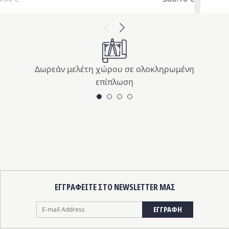
iginal
ice
έχουσα
Previous
Next
s:
μή
9.00 €.
αι:
6.10 €.
Δωρεάν μελέτη χώρου σε ολοκληρωμένη
επίπλωση
ΕΓΓΡΑΦΕΙΤΕ ΣΤΟ NEWSLETTER ΜΑΣ
ΕΓΓΡΑΦΗ