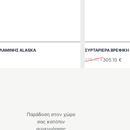
ΛΑΜΊΝΗΣ ALASKA
ΣΥΡΤΑΡΙΈΡΑ ΒΡΕΦΙΚΉ
Original
Η
339.00
€
305.10
€
price
τρέχουσα
was:
τιμή
339.00 €.
είναι:
305.10 €.
Παράδοση στον χώρο
σας κατόπιν
συνεννόησης