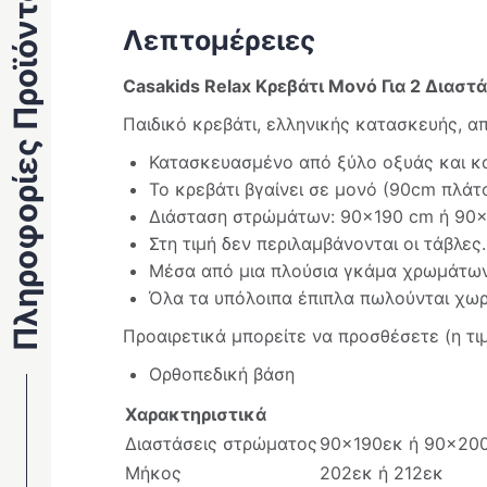
Πληροφορίες Προϊόντος
Λεπτομέρειες
Casakids Relax Κρεβάτι Μονό Για 2 Διασ
Παιδικό κρεβάτι, ελληνικής κατασκευής, α
Κατασκευασμένο από ξύλο οξυάς και κ
Το κρεβάτι βγαίνει σε μονό (90cm πλά
Διάσταση στρώμάτων: 90×190 cm ή 90×
Στη τιμή δεν περιλαμβάνονται οι τάβλες.
Μέσα από μια πλούσια γκάμα χρωμάτων 
Όλα τα υπόλοιπα έπιπλα πωλούνται χωρ
Προαιρετικά μπορείτε να προσθέσετε (η τι
Ορθοπεδική βάση
Χαρακτηριστικά
Διαστάσεις στρώματος
90×190εκ ή 90×20
Μήκος
202εκ ή 212εκ