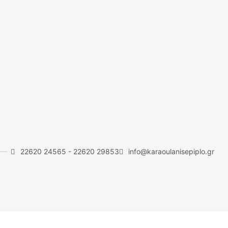
22620 24565
-
22620 29853
info@karaoulanisepiplo.gr