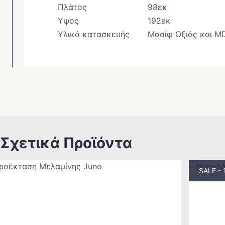
Πλάτος
98εκ
Υψος
192εκ
Υλικά κατασκευής
Μασίφ Οξιάς και M
Σχετικά Προϊόντα
SALE -