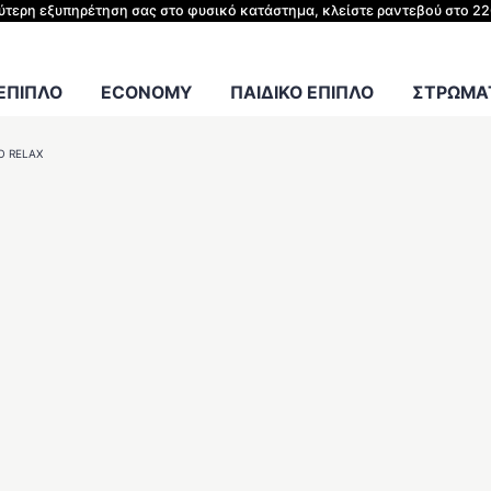
ΗΣ ΚΡΕΒΑΤΙΟΥ
λύτερη εξυπηρέτηση σας στο φυσικό κατάστημα, κλείστε ραντεβού στο 2
Γραφείου
 ΕΠΙΠΛΟ
ECONOMY
ΠΑΙΔΙΚΟ ΕΠΙΠΛΟ
ΣΤΡΩΜΑΤ
Ό RELAX