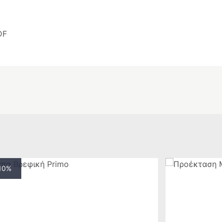
DF
 10%