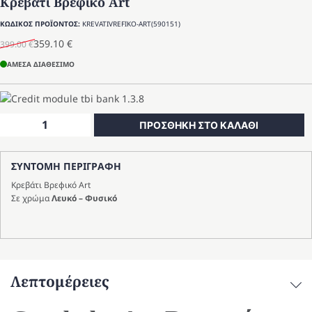
Κρεβάτι Βρεφικό Art
ΚΩΔΙΚΟΣ ΠΡΟΪΟΝΤΟΣ:
KREVATIVREFIKO-ART(590151)
359.10
€
399.00
€
Original
Η
price
τρέχουσα
ΑΜΕΣΑ ΔΙΑΘΕΣΙΜΟ
was:
τιμή
399.00 €.
είναι:
359.10 €.
Κρεβάτι
ΠΡΟΣΘΗΚΗ ΣΤΟ ΚΑΛΑΘΙ
Βρεφικό
Art
ΣΥΝΤΟΜΗ ΠΕΡΙΓΡΑΦΗ
ποσότητα
Κρεβάτι Βρεφικό Art
Σε χρώμα
Λευκό – Φυσικό
Λεπτομέρειες