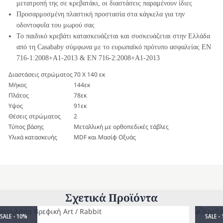
μετατροπή της σε κρεβατάκι, οι διαστάσεις παραμένουν ίδιες
Προσαρμοσμένη πλαστική προστασία στα κάγκελα για την
οδοντοφυΐα του μωρού σας
Το παιδικό κρεβάτι κατασκευάζεται και συσκευάζεται στην Ελλάδα
από τη Casababy σύμφωνα με το ευρωπαϊκό πρότυπο ασφαλείας EN
716-1:2008+A1-2013 & EN 716-2:2008+A1-2013
Διαστάσεις στρώματος
70 Χ 140 εκ
Μήκος
144εκ
Πλάτος
78εκ
Υψος
91εκ
Θέσεις στρώματος
2
Τύπος βάσης
Μεταλλική με ορθοπεδικές τάβλες
Υλικά κατασκευής
MDF και Μασίφ Οξυάς
Σχετικά Προϊόντα
SALE - 10%
SALE -